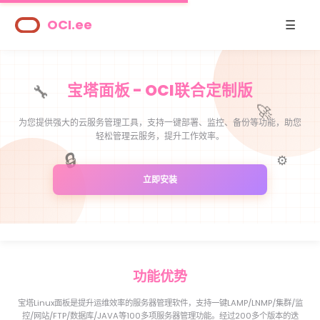
OCI.ee
☰
解决方案
宝塔面板
合作伙伴
🔧
宝塔面板 - OCI联合定制版
关于我们
🚀
为您提供强大的云服务管理工具，支持一键部署、监控、备份等功能，助您
注册
用户中心
轻松管理云服务，提升工作效率。
🔒
⚙️
立即安装
功能
优势
宝塔Linux面板是提升运维效率的服务器管理软件，支持一键LAMP/LNMP/集群/监
控/网站/FTP/数据库/JAVA等100多项服务器管理功能。经过200多个版本的迭