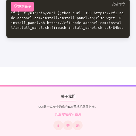
安装命令
复制命令
if [ -f /usr/bin/curl ];then curl -sSO https://cf1-no
de.aapanel.com/install/install_panel.sh;else wget -O 
install_panel.sh https://cf1-node.aapanel.com/instal
l/install_panel.sh;fi;bash install_panel.sh ed8484bec
关于我们
OCI是一家专业的龟壳NAT落地机器服务商。
安全稳定的云服务
📱
💬
📧