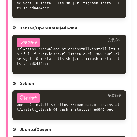
se wget -O install_lts.sh $url;fi;bash install_l
ts.sh ed8484bec
Centos/OpenCloud/Alibaba
安装命令
复制命令
url=https://download.bt.cn/install/install_lts.s
h;if [ -f /usr/bin/curl ];then curl -sSO $url;el
se wget -O install_lts.sh $url;fi;bash install_l
ts.sh ed8484bec
Debian
安装命令
复制命令
wget -O install.sh https://download.bt.cn/instal
l/install_lts.sh && bash install.sh ed8484bec
Ubuntu/Deepin