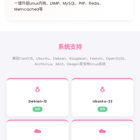
一键升级Linux内核、LNMP、MySQL、PHP、Redis、
Memcached等
系统
支持
兼容CentOS、Ubuntu、Debian、Raspbian、Fedora、OpenSUSE、
ArchLinux、Mint、Deepin等多种Linux系统
🐧
🐧
Debian-12
Ubuntu-22
推荐
推荐
☁️
☁️