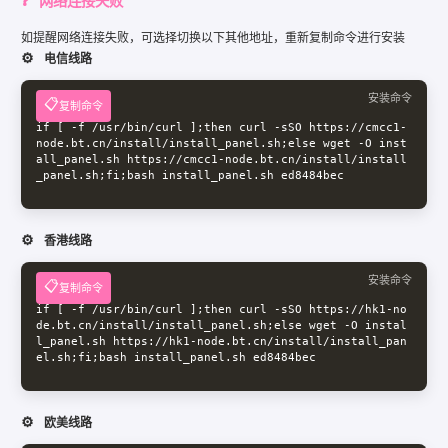
网络连接失败
如提醒网络连接失败，可选择切换以下其他地址，重新复制命令进行安装
电信线路
安装命令
复制命令
if [ -f /usr/bin/curl ];then curl -sSO https://cmcc1-
node.bt.cn/install/install_panel.sh;else wget -O inst
all_panel.sh https://cmcc1-node.bt.cn/install/install
_panel.sh;fi;bash install_panel.sh ed8484bec
香港线路
安装命令
复制命令
if [ -f /usr/bin/curl ];then curl -sSO https://hk1-no
de.bt.cn/install/install_panel.sh;else wget -O instal
l_panel.sh https://hk1-node.bt.cn/install/install_pan
el.sh;fi;bash install_panel.sh ed8484bec
欧美线路